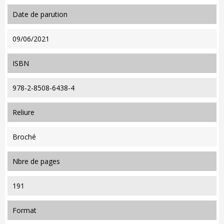
date de parution
09/06/2021
ISBN
978-2-8508-6438-4
reliure
Broché
nbre de pages
191
format