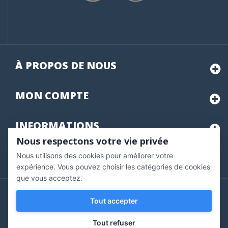
À PROPOS DE NOUS
MON
COMPTE
INFORMATIONS
Nous respectons votre vie privée
Nous utilisons des cookies pour améliorer votre
Marchand approuvé par la Société des Avis Garantis,
cliquez ici
pour vérifier
.
expérience. Vous pouvez choisir les catégories de cookies
que vous acceptez.
Copyright © 2020 Vernazobres Grego - tous droits
Tout accepter
réservés.
Tout refuser