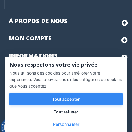
À PROPOS DE NOUS
MON
COMPTE
INFORMATIONS
Nous respectons votre vie privée
Nous utilisons des cookies pour améliorer votre
Marchand approuvé par la Société des Avis Garantis,
cliquez ici
pour vérifier
.
expérience. Vous pouvez choisir les catégories de cookies
que vous acceptez.
Copyright © 2020 Vernazobres Grego - tous droits
Tout accepter
réservés.
Tout refuser
Personnaliser
9.3
/10
543 avis