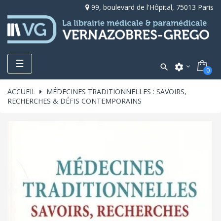
99, boulevard de l'Hôpital, 75013 Paris
Toggle
☰

settings
0
navigation
ACCUEIL
MÉDECINES TRADITIONNELLES : SAVOIRS,
RECHERCHES & DÉFIS CONTEMPORAINS