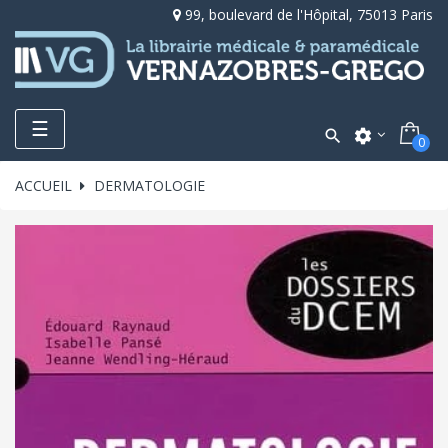
99, boulevard de l'Hôpital, 75013 Paris
Toggle
☰

settings
0
navigation
ACCUEIL
DERMATOLOGIE