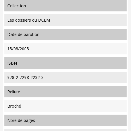
collection
Les dossiers du DCEM
date de parution
15/08/2005
ISBN
978-2-7298-2232-3
reliure
Broché
nbre de pages