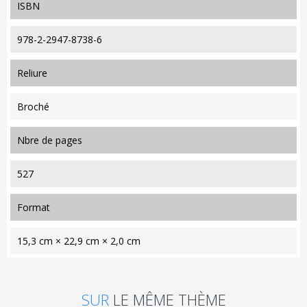
ISBN
978-2-2947-8738-6
reliure
Broché
nbre de pages
527
format
15,3 cm × 22,9 cm × 2,0 cm
SUR
LE MÊME THÈME