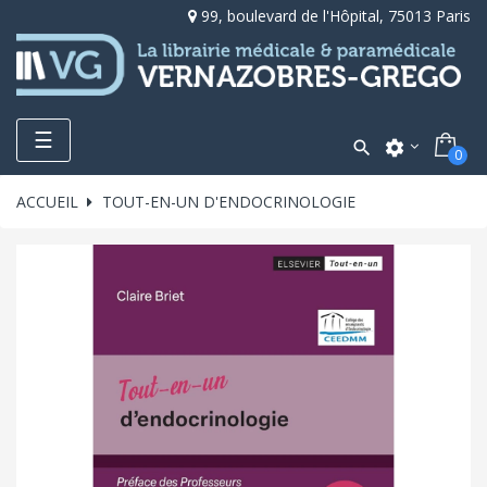
99, boulevard de l'Hôpital, 75013 Paris
Toggle
☰

settings
0
navigation
ACCUEIL
TOUT-EN-UN D'ENDOCRINOLOGIE