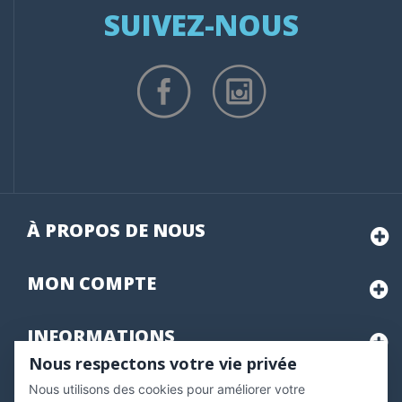
SUIVEZ-NOUS
À PROPOS DE NOUS
MON
COMPTE
INFORMATIONS
Nous respectons votre vie privée
Nous utilisons des cookies pour améliorer votre
Marchand approuvé par la Société des Avis Garantis,
cliquez ici