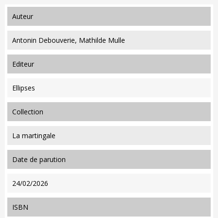
auteur
Antonin Debouverie, Mathilde Mulle
editeur
Ellipses
collection
La martingale
date de parution
24/02/2026
ISBN