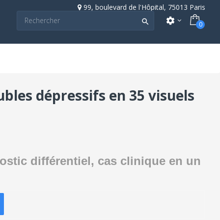
99, boulevard de l'Hôpital, 75013 Paris
settings

0
les dépressifs en 35 visuels
stic différentiel, cas clinique en un