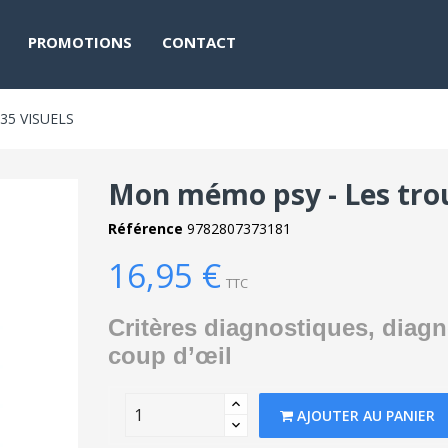
PROMOTIONS
CONTACT
35 VISUELS
Mon mémo psy - Les troub
Référence
9782807373181
16,95 €
TTC
Critères diagnostiques, diagno
coup d’œil
AJOUTER AU PANIER