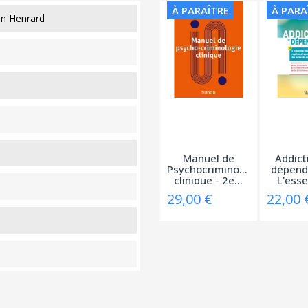
À PARAÎTRE
À PARA
en Henrard
Manuel de
Addict
Psychocriminologie
dépend
clinique - 2e...
L'essen
29,00 €
22,00 