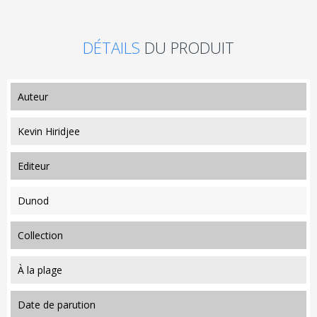
DÉTAILS
DU PRODUIT
auteur
Kevin Hiridjee
editeur
Dunod
collection
À la plage
date de parution