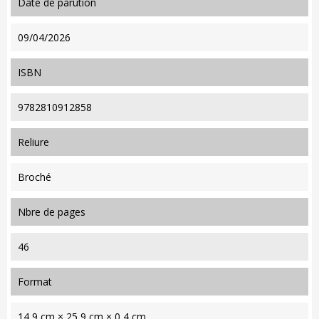
date de parution
09/04/2026
ISBN
9782810912858
reliure
Broché
nbre de pages
46
format
14,9 cm × 25,9 cm × 0,4 cm