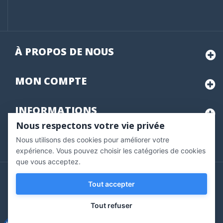
À PROPOS DE NOUS
MON
COMPTE
INFORMATIONS
Nous respectons votre vie privée
Nous utilisons des cookies pour améliorer votre
Marchand approuvé par la Société des Avis Garantis,
cliquez ici
pour vérifier
.
expérience. Vous pouvez choisir les catégories de cookies
que vous acceptez.
Copyright © 2020 Vernazobres Grego - tous droits
Tout accepter
réservés.
Tout refuser