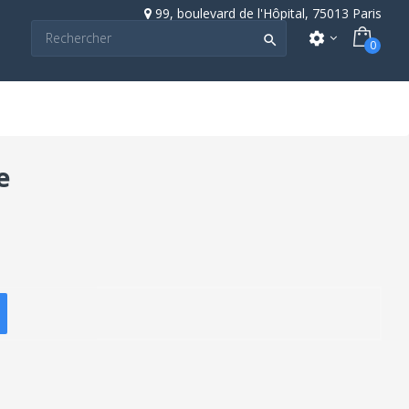
99, boulevard de l'Hôpital, 75013 Paris
settings

0
e