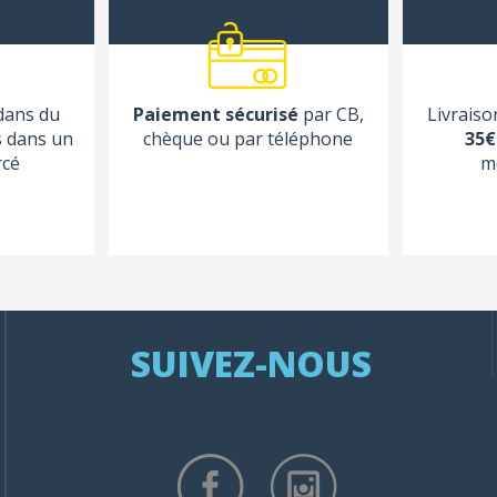
 dans du
Paiement sécurisé
par CB,
Livraiso
s dans un
chèque ou par téléphone
35€
rcé
m
SUIVEZ-NOUS