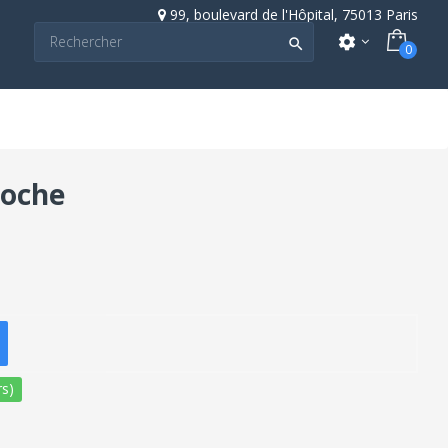
99, boulevard de l'Hôpital, 75013 Paris
settings

0
poche
s)