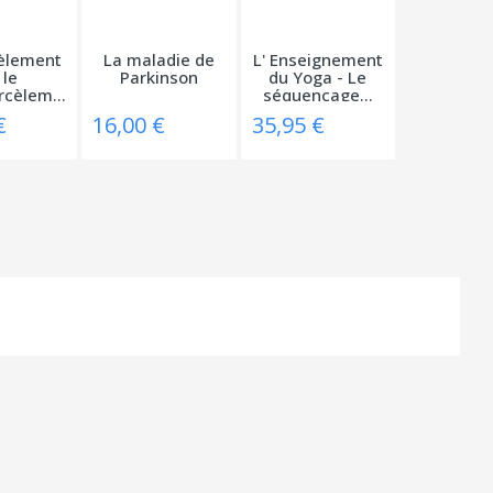
èlement
La maladie de
L' Enseignement
 le
Parkinson
du Yoga - Le
cyberharcèlement
séquençage...
€
16,00 €
35,95 €