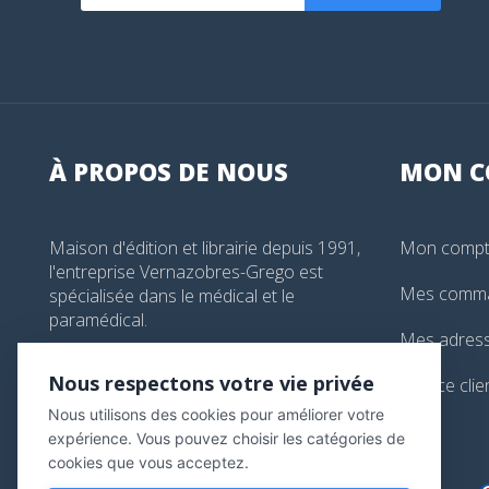
À PROPOS DE NOUS
MON
C
Maison d'édition et librairie depuis 1991,
Mon comp
l'entreprise Vernazobres-Grego est
Mes comm
spécialisée dans le médical et le
paramédical.
Mes adres
99, boulevard de l'Hôpital, Paris, France
Nous respectons votre vie privée
Service clie
01 44 24 13 61
Nous utilisons des cookies pour améliorer votre
librairie@vg-editions.com
expérience. Vous pouvez choisir les catégories de
cookies que vous acceptez.