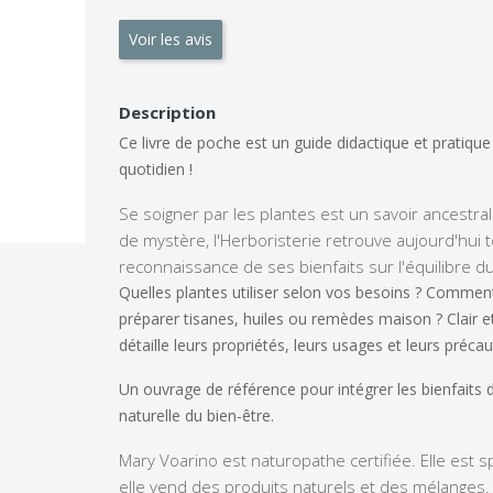
Voir les avis
Description
Ce livre de poche est un guide didactique et pratiqu
quotidien !
Se soigner par les plantes est un savoir ancestr
de mystère, l'Herboristerie retrouve aujourd'hui t
reconnaissance de ses bienfaits sur l'équilibre du 
Quelles plantes utiliser selon vos besoins ? Comment 
préparer tisanes, huiles ou remèdes maison ? Clair e
détaille leurs propriétés, leurs usages et leurs préca
Un ouvrage de référence pour intégrer les bienfaits
naturelle du bien-être.
Mary Voarino est naturopathe certifiée. Elle est 
elle vend des produits naturels et des mélanges.