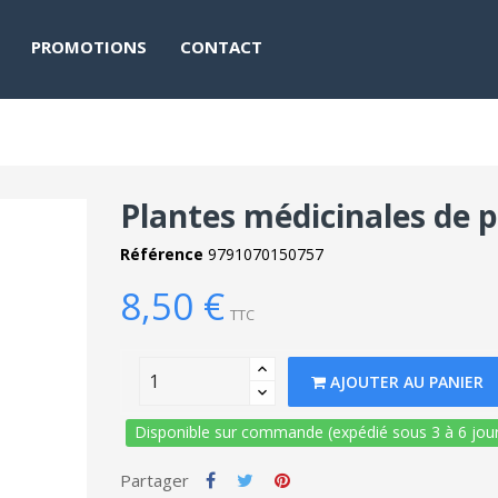
PROMOTIONS
CONTACT
Plantes médicinales de 
Référence
9791070150757
8,50 €
TTC
AJOUTER AU PANIER
Disponible sur commande (expédié sous 3 à 6 jour
Partager