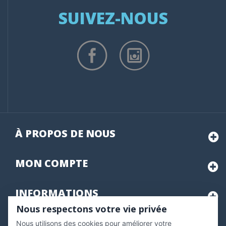
SUIVEZ-NOUS
À PROPOS DE NOUS
MON
COMPTE
INFORMATIONS
Nous respectons votre vie privée
Nous utilisons des cookies pour améliorer votre
Marchand approuvé par la Société des Avis Garantis,
cliquez ici