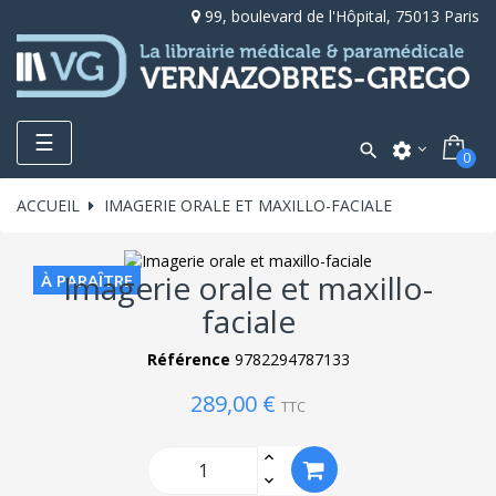
99, boulevard de l'Hôpital, 75013 Paris
Toggle
☰

settings
0
navigation
ACCUEIL
IMAGERIE ORALE ET MAXILLO-FACIALE
Imagerie orale et maxillo-
À PARAÎTRE
faciale
Référence
9782294787133
289,00 €
TTC