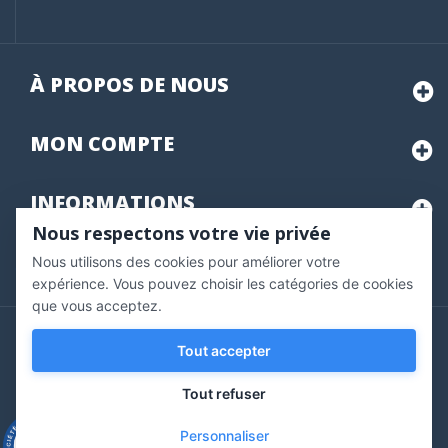
À PROPOS DE NOUS
MON
COMPTE
INFORMATIONS
Nous respectons votre vie privée
Nous utilisons des cookies pour améliorer votre
Marchand approuvé par la Société des Avis Garantis,
cliquez ici
pour vérifier
.
expérience. Vous pouvez choisir les catégories de cookies
que vous acceptez.
Copyright © 2020 Vernazobres Grego - tous droits
Tout accepter
réservés.
Tout refuser
Personnaliser
9.3
/10