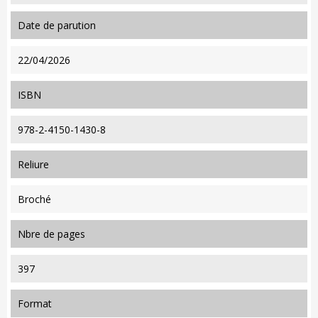
date de parution
22/04/2026
ISBN
978-2-4150-1430-8
reliure
Broché
nbre de pages
397
format