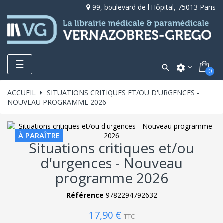
99, boulevard de l'Hôpital, 75013 Paris
Toggle
☰

settings
0
navigation
ACCUEIL
SITUATIONS CRITIQUES ET/OU D'URGENCES -
NOUVEAU PROGRAMME 2026
À PARAÎTRE
Situations critiques et/ou
d'urgences - Nouveau
programme 2026
Référence
9782294792632
17,90 €
TTC