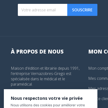
SOUSCRIRE
À PROPOS DE NOUS
MON
C
Maison d'édition et librairie depuis 1991,
Mon comp
l'entreprise Vernazobres-Grego est
Mes comm
spécialisée dans le médical et le
paramédical.
Mes adres
99, boulevard de l'Hôpital, Paris, France
Nous respectons votre vie privée
Service clie
01 44 24 13 61
Nous utilisons des cookies pour améliorer votre