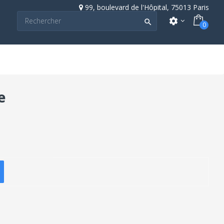
99, boulevard de l'Hôpital, 75013 Paris
settings

0
e