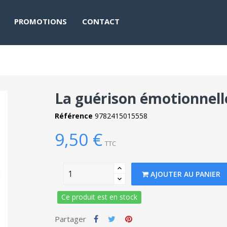
PROMOTIONS
CONTACT
La guérison émotionnell
Référence
9782415015558
9,50 €
TTC
AJOUTER AU PANIER
Ce produit est en stock
Partager