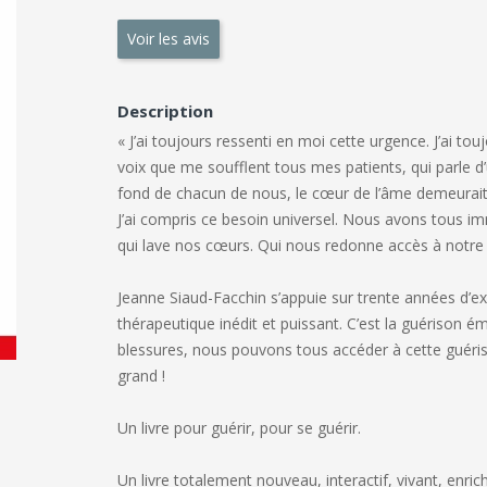
Voir les avis
Description
« J’ai toujours ressenti en moi cette urgence. J’ai t
voix que me soufflent tous mes patients, qui parle d’
fond de chacun de nous, le cœur de l’âme demeurait ble
J’ai compris ce besoin universel. Nous avons tous 
qui lave nos cœurs. Qui nous redonne accès à notre so
Jeanne Siaud-Facchin s’appuie sur trente années d’
thérapeutique inédit et puissant. C’est la guérison ém
blessures, nous pouvons tous accéder à cette guérison
grand !
Un livre pour guérir, pour se guérir.
Un livre totalement nouveau, interactif, vivant, enr