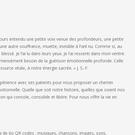
oujours entendu une petite voix venue des profondeurs, une petite
une autre souffrance, muette, invisible à l’œil nu. Comme si, au
ssé. Je l’ai lu dans leurs yeux. Je l’ai ressenti dans mon ventre.
immensément besoin de la guérison émotionnelle profonde. Celle
urce vitale, à notre énergie sacrée. » J. S.-F.
expérience avec ses patients pour nous proposer un chemin
otionnelle. Quelle que soit notre histoire, quelles que soient nos
 qui console, consolide et libère. Pour nous offrir la vie en
ichi de 6o QR codes : musiques, chansons, images, sons,