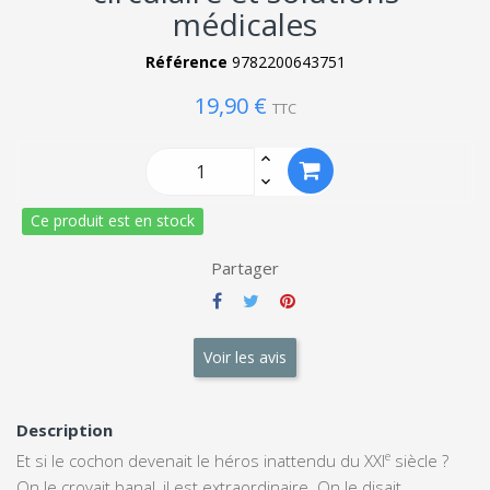
médicales
Référence
9782200643751
19,90 €
TTC
Ce produit est en stock
Partager
Voir les avis
Description
e
Et si le cochon devenait le héros inattendu du XXI
siècle ?
On le croyait banal, il est extraordinaire. On le disait