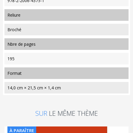
978-2-2006-4375-1
reliure
Broché
nbre de pages
195
format
14,0 cm × 21,5 cm × 1,4 cm
SUR
LE MÊME THÈME
À PARAÎTRE