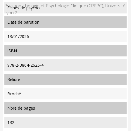
Psychopathologie et Psychologie Clinique (CRPPC), Université
Fiches de psycho
Lyon 2.
date de parution
13/01/2026
ISBN
978-2-3864-2625-4
reliure
Broché
nbre de pages
132