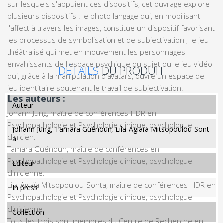
sur lesquels s'appuient ces dispositifs, cet ouvrage explore
plusieurs dispositifs : le photo-langage qui, en mobilisant
l'affect à travers les images, constitue un dispositif favorisant
les processus de symbolisation et de subjectivation ; le jeu
théâtralisé qui met en mouvement les personnages
envahissants de l'espace psychique du sujet ou le jeu vidéo
DÉTAILS
DU PRODUIT
qui, grâce à la manipulation d'avatars, ouvre un espace de
jeu identitaire soutenant le travail de subjectivation.
Les auteurs :
auteur
Johann Jung, maître de conférences-HDR en
Psychopathologie et Psychologie clinique, psychologue
Johann Jung, Tamara Guénoun, Lila-Aglaïa Mitsopoulou-Sont
clinicien.
a
Tamara Guénoun, maître de conférences en
Psychopathologie et Psychologie clinique, psychologue
editeur
clinicienne.
Lila-Aglaïa Mitsopoulou-Sonta, maître de conférences-HDR en
In press
Psychopathologie et Psychologie clinique, psychologue
clinicienne.
collection
Tous les trois sont membres du Centre de Recherche en