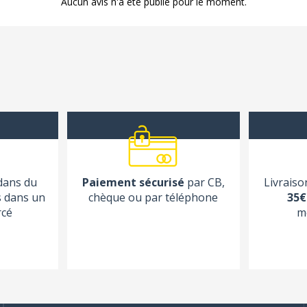
Aucun avis n'a été publié pour le moment.
 dans du
Paiement sécurisé
par CB,
Livraiso
s dans un
chèque ou par téléphone
35€
rcé
m