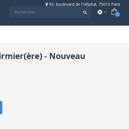
99, boulevard de l'Hôpital, 75013 Paris
settings

0
irmier(ère) - Nouveau