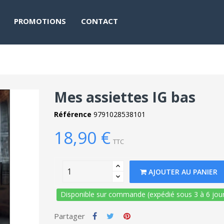
PROMOTIONS
CONTACT
Mes assiettes IG bas
Référence
9791028538101
18,90 €
TTC
AJOUTER AU PANIER
Disponible sur commande (expédié sous 3 à 6 jour
Partager