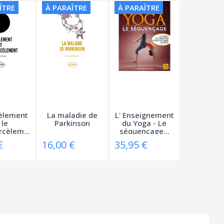
ÎTRE
À PARAÎTRE
À PARAÎTRE
èlement
La maladie de
L' Enseignement
 le
Parkinson
du Yoga - Le
cyberharcèlement
séquençage...
€
16,00 €
35,95 €