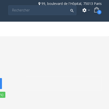
99, boulevard de l'Hôpital, 75013 Paris
settings

0
s)