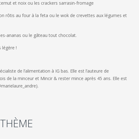
ternut et noix ou les crackers sarrasin-fromage
 rôtis au four à la feta ou le wok de crevettes aux légumes et
s-ananas ou le gâteau tout chocolat.
 légère !
cialiste de l’alimentation à IG bas. Elle est l’auteure de
lois de la minceur
et
Mincir & rester mince après 45 ans
. Elle est
@marielaure_andre).
 THÈME