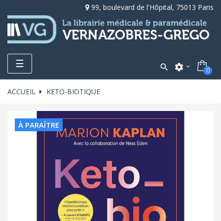
99, boulevard de l'Hôpital, 75013 Paris
Toggle
☰

settings
0
navigation
ACCUEIL
KETO-BIOTIQUE
À PARAÎTRE