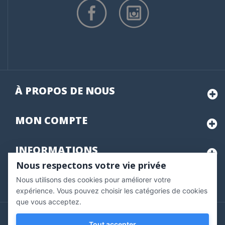
À PROPOS DE NOUS
MON
COMPTE
INFORMATIONS
Nous respectons votre vie privée
Nous utilisons des cookies pour améliorer votre
Marchand approuvé par la Société des Avis Garantis,
cliquez ici
pour vérifier
.
expérience. Vous pouvez choisir les catégories de cookies
que vous acceptez.
Copyright © 2020 Vernazobres Grego - tous droits
Tout accepter