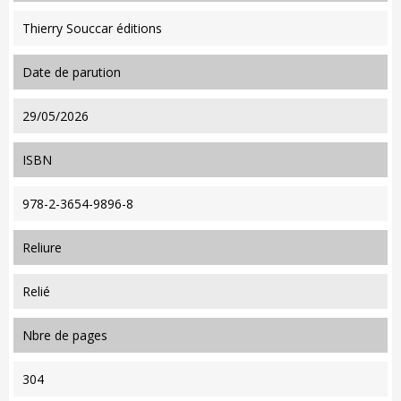
Thierry Souccar éditions
date de parution
29/05/2026
ISBN
978-2-3654-9896-8
reliure
Relié
nbre de pages
304