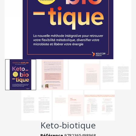
Keto-biotique
Référence
9782365498968