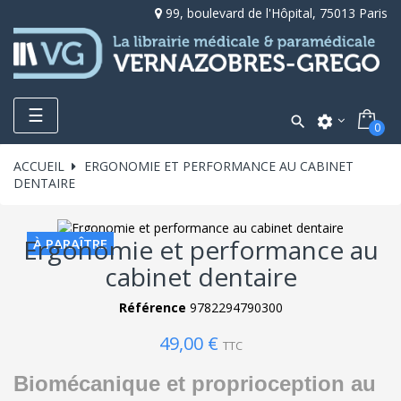
99, boulevard de l'Hôpital, 75013 Paris
Toggle
☰

settings
0
navigation
ACCUEIL
ERGONOMIE ET PERFORMANCE AU CABINET
DENTAIRE
Ergonomie et performance au
À PARAÎTRE
cabinet dentaire
Référence
9782294790300
49,00 €
TTC
Biomécanique et proprioception au