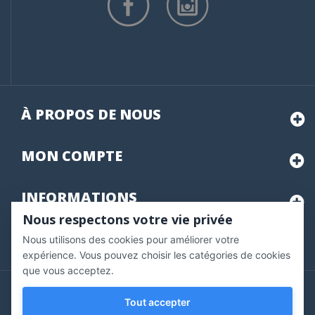
À PROPOS DE NOUS
MON
COMPTE
INFORMATIONS
Nous respectons votre vie privée
Nous utilisons des cookies pour améliorer votre
Marchand approuvé par la Société des Avis Garantis,
cliquez ici
pour vérifier
.
expérience. Vous pouvez choisir les catégories de cookies
que vous acceptez.
Copyright © 2020 Vernazobres Grego - tous droits
Tout accepter
réservés.