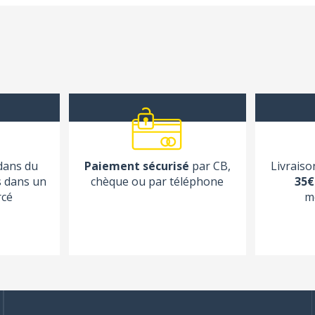
 dans du
Paiement sécurisé
par CB,
Livraiso
s dans un
chèque ou par téléphone
35€
rcé
m