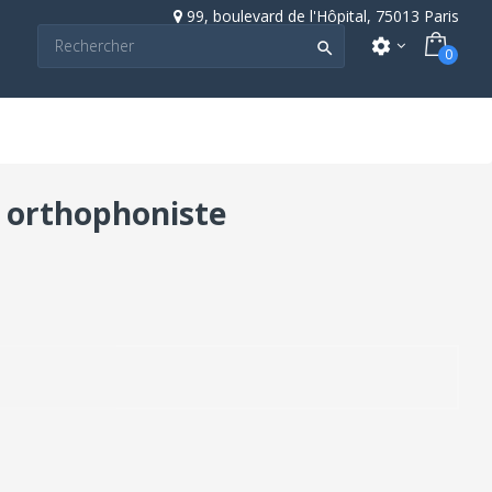
99, boulevard de l'Hôpital, 75013 Paris
settings

0
t orthophoniste