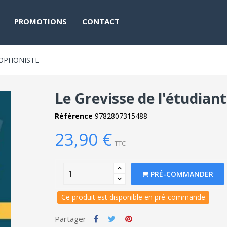
PROMOTIONS
CONTACT
HOPHONISTE
Le Grevisse de l'étudian
Référence
9782807315488
23,90 €
TTC
PRÉ-COMMANDER
Ce produit est disponible en pré-commande
Partager