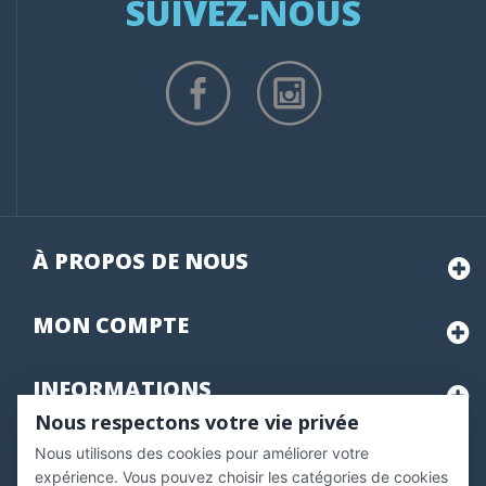
SUIVEZ-NOUS
À PROPOS DE NOUS
MON
COMPTE
INFORMATIONS
Nous respectons votre vie privée
Nous utilisons des cookies pour améliorer votre
Marchand approuvé par la Société des Avis Garantis,
cliquez ici
pour vérifier
.
expérience. Vous pouvez choisir les catégories de cookies