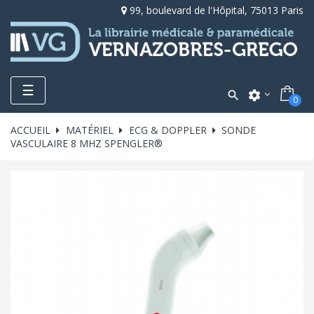
99, boulevard de l'Hôpital, 75013 Paris
Toggle
☰

settings
0
navigation
ACCUEIL
MATÉRIEL
ECG & DOPPLER
SONDE
VASCULAIRE 8 MHZ SPENGLER®