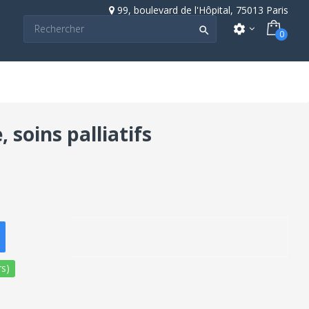
99, boulevard de l'Hôpital, 75013 Paris
settings

0
 soins palliatifs
s)