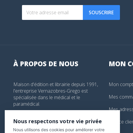
SOUSCRIRE
À PROPOS DE NOUS
MON
C
Maison d'édition et librairie depuis 1991,
Mon comp
l'entreprise Vernazobres-Grego est
Mes comm
spécialisée dans le médical et le
paramédical.
Mes adres
99, boulevard de l'Hôpital, Paris, France
Nous respectons votre vie privée
Service clie
01 44 24 13 61
Nous utilisons des cookies pour améliorer votre