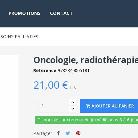
PROMOTIONS
CONTACT
SOINS PALLIATIFS
Oncologie, radiothérapie,
Référence
9782340005181
21,00 €
TTC
AJOUTER AU PANIER
Disponible sur commande (expédié sous 3 à 6 jour
Partager