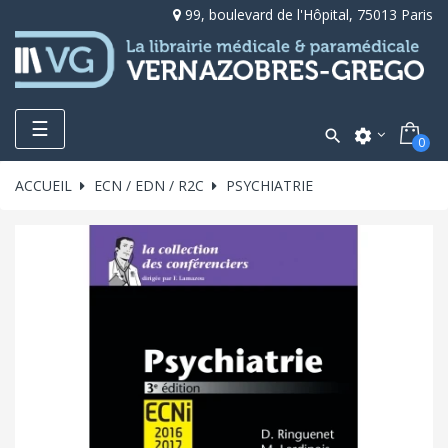
99, boulevard de l'Hôpital, 75013 Paris
Toggle
☰

settings
0
navigation
ACCUEIL
ECN / EDN / R2C
PSYCHIATRIE