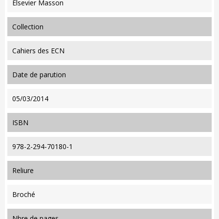
Elsevier Masson
collection
Cahiers des ECN
date de parution
05/03/2014
ISBN
978-2-294-70180-1
reliure
Broché
nbre de pages