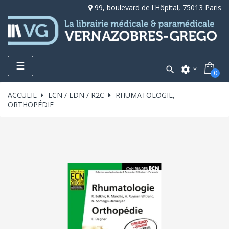
99, boulevard de l'Hôpital, 75013 Paris
Toggle
☰

settings
0
navigation
ACCUEIL
ECN / EDN / R2C
RHUMATOLOGIE,
ORTHOPÉDIE