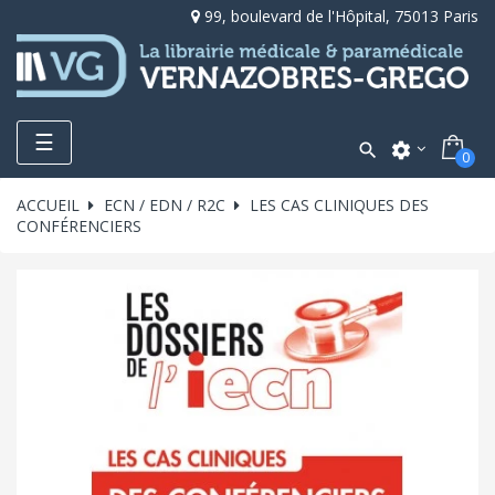
99, boulevard de l'Hôpital, 75013 Paris
Toggle
☰

settings
0
navigation
ACCUEIL
ECN / EDN / R2C
LES CAS CLINIQUES DES
CONFÉRENCIERS