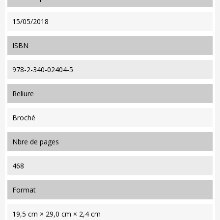
15/05/2018
ISBN
978-2-340-02404-5
reliure
Broché
nbre de pages
468
format
19,5 cm × 29,0 cm × 2,4 cm