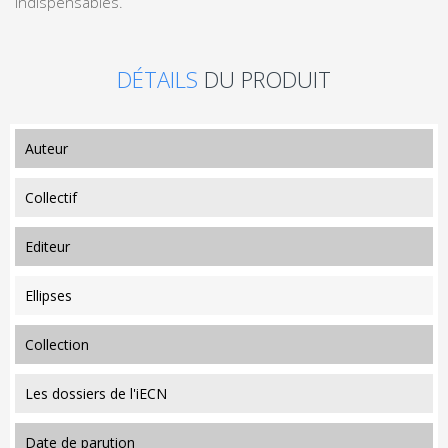
indispensables.
DÉTAILS
DU PRODUIT
auteur
Collectif
editeur
Ellipses
collection
Les dossiers de l'iECN
date de parution