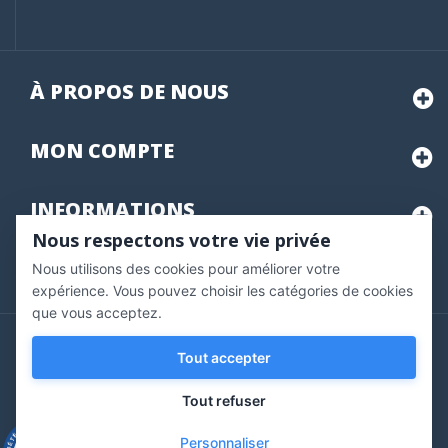
À PROPOS DE NOUS
MON
COMPTE
INFORMATIONS
Nous respectons votre vie privée
Nous utilisons des cookies pour améliorer votre
Marchand approuvé par la Société des Avis Garantis,
cliquez ici
pour vérifier
.
expérience. Vous pouvez choisir les catégories de cookies
que vous acceptez.
Copyright © 2020 Vernazobres Grego - tous droits
Tout accepter
réservés.
Tout refuser
Personnaliser