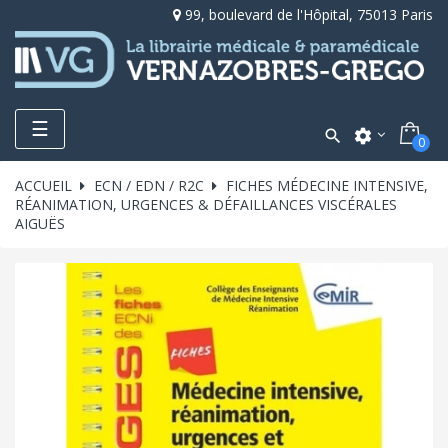
99, boulevard de l'Hôpital, 75013 Paris
Toggle
☰

settings
0
navigation
ACCUEIL
ECN / EDN / R2C
FICHES MÉDECINE INTENSIVE,
RÉANIMATION, URGENCES & DÉFAILLANCES VISCÉRALES
AIGUËS