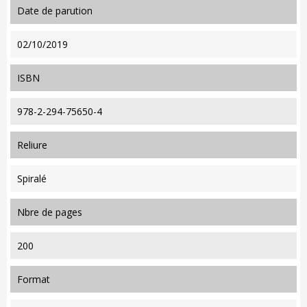
date de parution
02/10/2019
ISBN
978-2-294-75650-4
reliure
Spiralé
nbre de pages
200
format