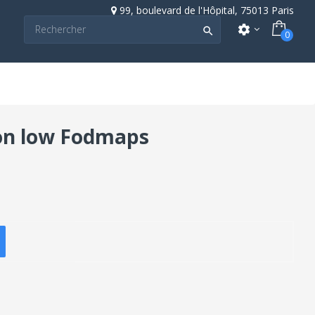
99, boulevard de l'Hôpital, 75013 Paris
settings

0
ion low Fodmaps