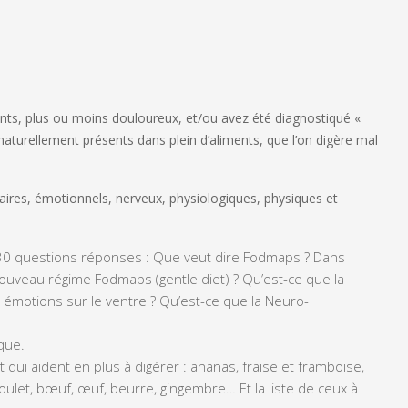
ts, plus ou moins douloureux, et/ou avez été diagnostiqué «
 naturellement présents dans plein d’aliments, que l’on digère mal
aires, émotionnels, nerveux, physiologiques, physiques et
30 questions réponses
: Que veut dire Fodmaps ? Dans
nouveau régime Fodmaps (gentle diet) ? Qu’est-ce que la
 émotions sur le ventre ? Qu’est-ce que la Neuro-
que.
t qui aident en plus à digérer : ananas, fraise et framboise,
oulet, bœuf, œuf, beurre, gingembre… Et la liste de ceux à