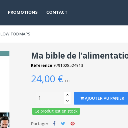
PROMOTIONS
CONTACT
N LOW FODMAPS
Ma bible de l'alimentat
Référence
9791028524913
24,00 €
TTC
AJOUTER AU PANIER
Ce produit est en stock
Partager