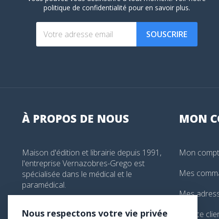
politique de confidentialité
pour en savoir plus.
SOUSCRIRE
À PROPOS DE NOUS
MON
C
Maison d'édition et librairie depuis 1991,
Mon comp
l'entreprise Vernazobres-Grego est
Mes comm
spécialisée dans le médical et le
paramédical.
Mes adres
99, boulevard de l'Hôpital, Paris, France
Nous respectons votre vie privée
Service clie