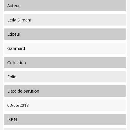
auteur
Leïla Slimani
editeur
Gallimard
collection
Folio
date de parution
03/05/2018
ISBN