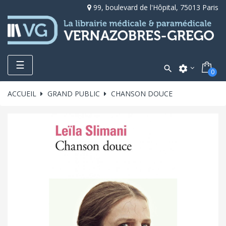
99, boulevard de l'Hôpital, 75013 Paris
Toggle
☰

settings
0
navigation
ACCUEIL
GRAND PUBLIC
CHANSON DOUCE