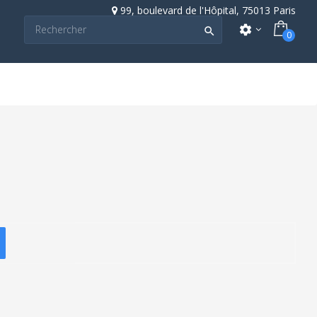
99, boulevard de l'Hôpital, 75013 Paris
settings

0