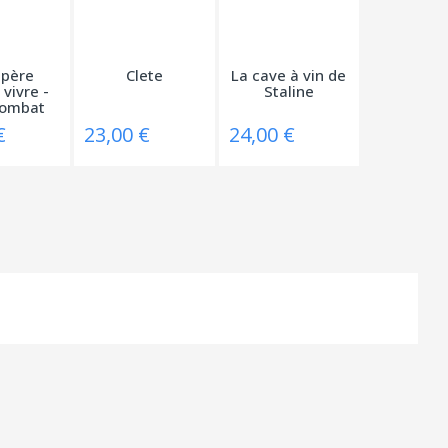
père
Clete
La cave à vin de
 vivre -
Staline
ombat
re...
€
23,00 €
24,00 €