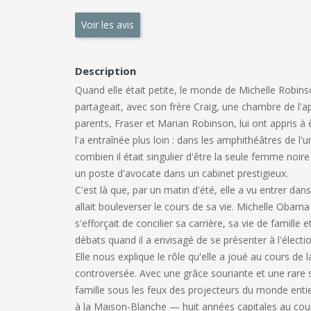
Voir les avis
Description
Quand elle était petite, le monde de Michelle Robins
partageait, avec son frère Craig, une chambre de l'ap
parents, Fraser et Marian Robinson, lui ont appris à ê
l'a entraînée plus loin : dans les amphithéâtres de l'u
combien il était singulier d'être la seule femme noire 
un poste d'avocate dans un cabinet prestigieux.
C'est là que, par un matin d'été, elle a vu entrer 
allait bouleverser le cours de sa vie. Michelle Obam
s'efforçait de concilier sa carrière, sa vie de famille
débats quand il a envisagé de se présenter à l'électio
Elle nous explique le rôle qu'elle a joué au cours de 
controversée. Avec une grâce souriante et une rare si
famille sous les feux des projecteurs du monde entie
à la Maison-Blanche — huit années capitales au cours