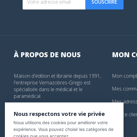
SOUSCRIRE
À PROPOS DE NOUS
MON
C
Maison d'édition et librairie depuis 1991,
Mon comp
l'entreprise Vernazobres-Grego est
Mes comm
spécialisée dans le médical et le
paramédical.
Mes adres
99, boulevard de l'Hôpital, Paris, France
Nous respectons votre vie privée
Service clie
01 44 24 13 61
Nous utilisons des cookies pour améliorer votre
librairie@vg-editions.com
expérience. Vous pouvez choisir les catégories de
cookies que vous acceptez.