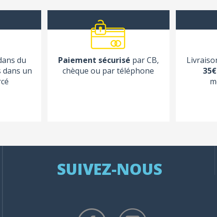
 dans du
Paiement sécurisé
par CB,
Livraiso
s dans un
chèque ou par téléphone
35€
rcé
m
SUIVEZ-NOUS