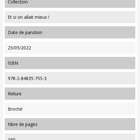
collection
Et si on allait mieux !
date de parution
25/05/2022
ISBN
978-2-84835-755-3
reliure
Broché
nbre de pages
160