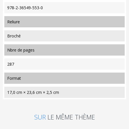
978-2-36549-553-0
reliure
Broché
nbre de pages
287
format
17,0 cm × 23,6 cm × 2,5 cm
SUR
LE MÊME THÈME