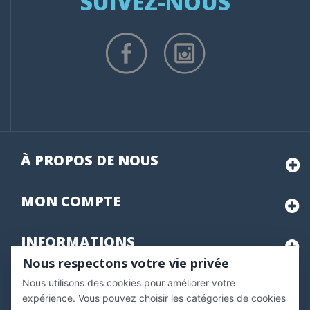
SUIVEZ-NOUS
À PROPOS DE NOUS
MON
COMPTE
INFORMATIONS
Nous respectons votre vie privée
Nous utilisons des cookies pour améliorer votre
Marchand approuvé par la Société des Avis Garantis,
cliquez ici
pour vérifier
.
expérience. Vous pouvez choisir les catégories de cookies