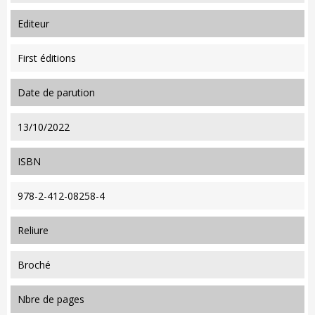
editeur
First éditions
date de parution
13/10/2022
ISBN
978-2-412-08258-4
reliure
Broché
nbre de pages