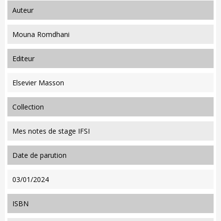
auteur
Mouna Romdhani
editeur
Elsevier Masson
collection
Mes notes de stage IFSI
date de parution
03/01/2024
ISBN