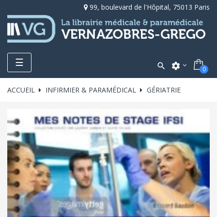
99, boulevard de l'Hôpital, 75013 Paris
Toggle
☰

settings
0
navigation
ACCUEIL
INFIRMIER & PARAMÉDICAL
GÉRIATRIE