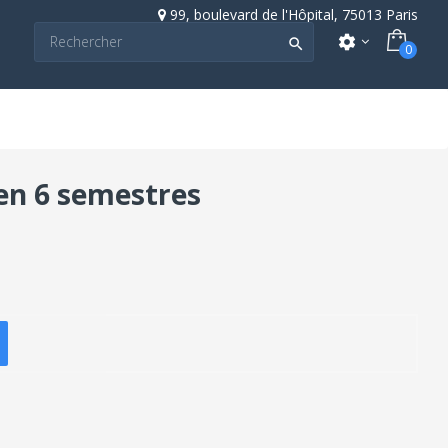
99, boulevard de l'Hôpital, 75013 Paris
settings

0
 en 6 semestres