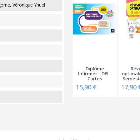
orne, Véronique Yhuel
Diplôme
Révi
Infirmier - DEI -
optimal
Cartes
Semestr
mentales...
-.
15,90 €
17,90 