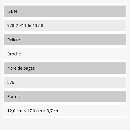
ISBN
978-2-311-66137-8
reliure
Broché
nbre de pages
576
format
12,0 cm × 17,0 cm × 3,7 cm