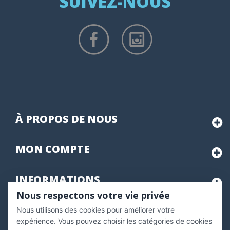
SUIVEZ-NOUS
À PROPOS DE NOUS
MON
COMPTE
INFORMATIONS
Nous respectons votre vie privée
Nous utilisons des cookies pour améliorer votre
Marchand approuvé par la Société des Avis Garantis,
cliquez ici
pour vérifier
.
expérience. Vous pouvez choisir les catégories de cookies