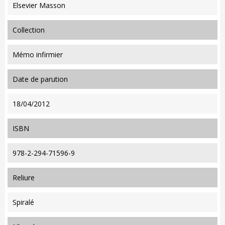
Elsevier Masson
collection
Mémo infirmier
date de parution
18/04/2012
ISBN
978-2-294-71596-9
reliure
Spiralé