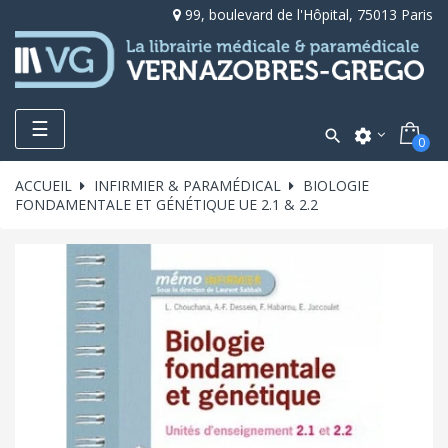
99, boulevard de l'Hôpital, 75013 Paris
Toggle
☰

settings
0
navigation
ACCUEIL
INFIRMIER & PARAMÉDICAL
BIOLOGIE
FONDAMENTALE ET GÉNÉTIQUE UE 2.1 & 2.2