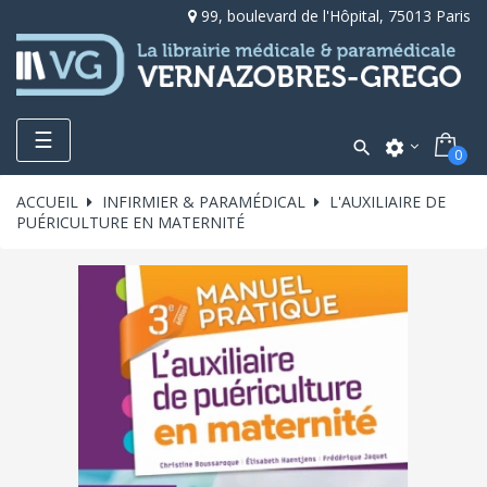
99, boulevard de l'Hôpital, 75013 Paris
Toggle
☰

settings
0
navigation
ACCUEIL
INFIRMIER & PARAMÉDICAL
L'AUXILIAIRE DE
PUÉRICULTURE EN MATERNITÉ