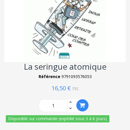
La seringue atomique
Référence
9791093576053
16,50 €
TTC
Disponible sur commande (expédié sous 3 à 6 jours)