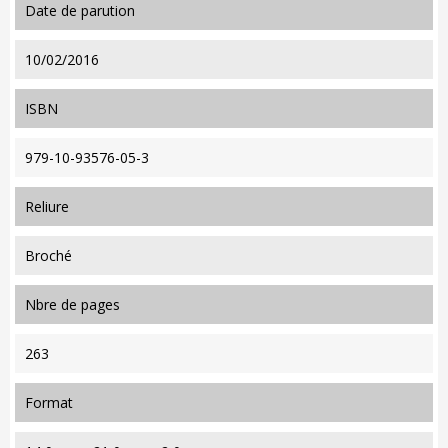
date de parution
10/02/2016
ISBN
979-10-93576-05-3
reliure
Broché
nbre de pages
263
format