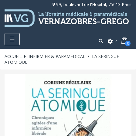
99, boulevard de l'Hôpital, 75013 Paris
Toggle
☰

settings
0
navigation
ACCUEIL
INFIRMIER & PARAMÉDICAL
LA SERINGUE
ATOMIQUE