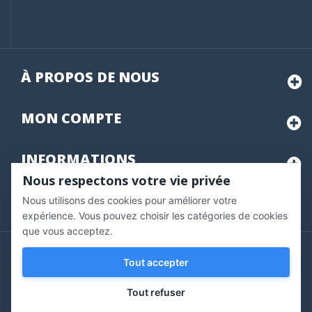
À PROPOS DE NOUS
MON
COMPTE
INFORMATIONS
Nous respectons votre vie privée
Nous utilisons des cookies pour améliorer votre
Marchand approuvé par la Société des Avis Garantis,
cliquez ici
pour vérifier
.
expérience. Vous pouvez choisir les catégories de cookies
que vous acceptez.
Copyright © 2020 Vernazobres Grego - tous droits
Tout accepter
réservés.
Tout refuser