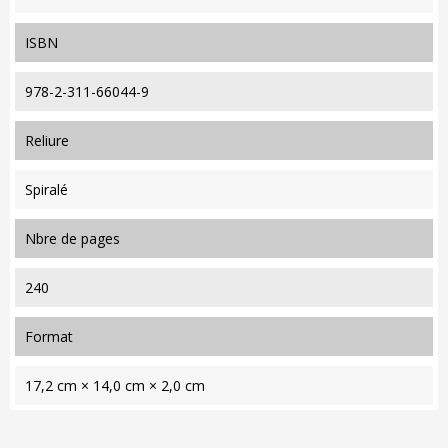
ISBN
978-2-311-66044-9
reliure
Spiralé
nbre de pages
240
format
17,2 cm × 14,0 cm × 2,0 cm