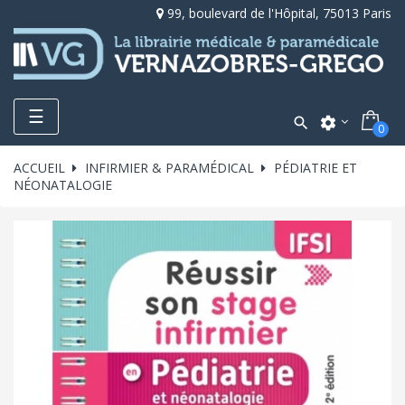
99, boulevard de l'Hôpital, 75013 Paris
Toggle
☰

settings
0
navigation
ACCUEIL
INFIRMIER & PARAMÉDICAL
PÉDIATRIE ET
NÉONATALOGIE