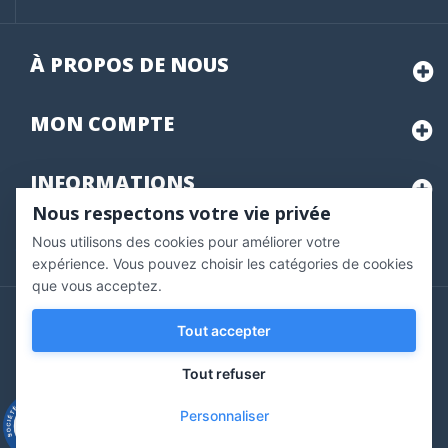
À PROPOS DE NOUS
MON
COMPTE
INFORMATIONS
Nous respectons votre vie privée
Nous utilisons des cookies pour améliorer votre
Marchand approuvé par la Société des Avis Garantis,
cliquez ici
pour vérifier
.
expérience. Vous pouvez choisir les catégories de cookies
que vous acceptez.
Copyright © 2020 Vernazobres Grego - tous droits
Tout accepter
réservés.
Tout refuser
Personnaliser
9.3
/10
543 avis