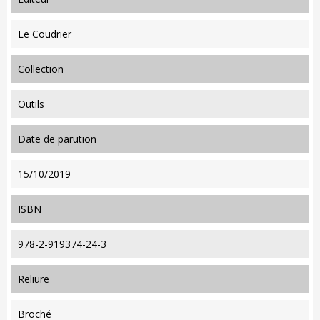
Le Coudrier
collection
Outils
date de parution
15/10/2019
ISBN
978-2-919374-24-3
reliure
Broché