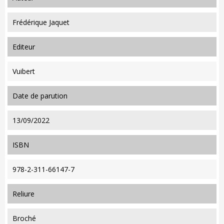
Frédérique Jaquet
editeur
Vuibert
date de parution
13/09/2022
ISBN
978-2-311-66147-7
reliure
Broché