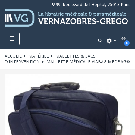
99, boulevard de l'Hôpital, 75013 Paris
Toggle
☰

settings
0
navigation
ACCUEIL
MATÉRIEL
MALLETTES & SACS
D'INTERVENTION
MALLETTE MÉDICALE VIABAG MEDBAG®