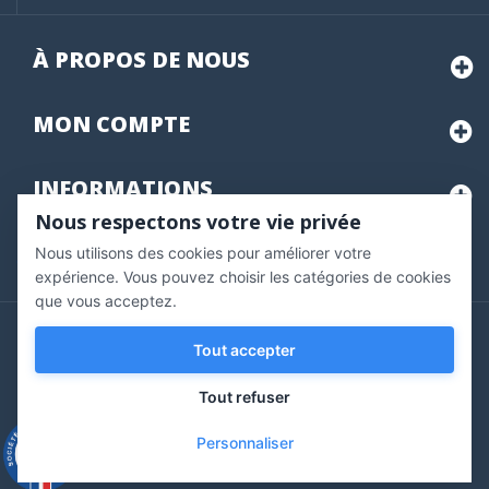
À PROPOS DE NOUS
MON
COMPTE
INFORMATIONS
Nous respectons votre vie privée
Nous utilisons des cookies pour améliorer votre
Marchand approuvé par la Société des Avis Garantis,
cliquez ici
pour vérifier
.
expérience. Vous pouvez choisir les catégories de cookies
que vous acceptez.
Copyright © 2020 Vernazobres Grego - tous droits
Tout accepter
réservés.
Tout refuser
Personnaliser
9.3
/10
543 avis