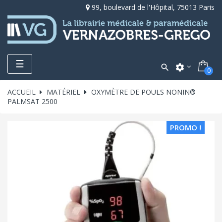
99, boulevard de l'Hôpital, 75013 Paris
Toggle
☰

settings
0
navigation
ACCUEIL
MATÉRIEL
OXYMÈTRE DE POULS NONIN®
PALMSAT 2500
PROMO !