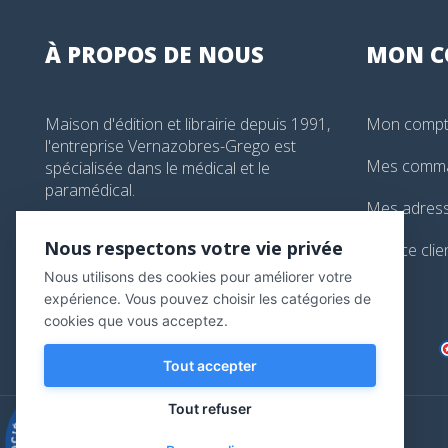
À PROPOS DE NOUS
MON
C
Maison d'édition et librairie depuis 1991,
Mon comp
l'entreprise Vernazobres-Grego est
Mes comm
spécialisée dans le médical et le
paramédical.
Mes adres
99, boulevard de l'Hôpital, Paris, France
Nous respectons votre vie privée
Service clie
01 44 24 13 61
Nous utilisons des cookies pour améliorer votre
librairie@vg-editions.com
expérience. Vous pouvez choisir les catégories de
cookies que vous acceptez.
Tout accepter
Tout refuser
9.3
/10