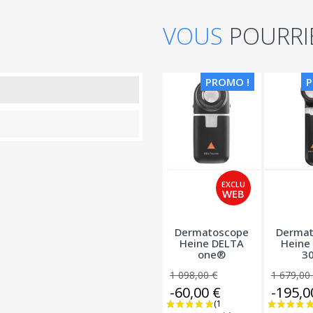
VOUS
POURRI
PROMO !
P
Dermatoscope
Dermat
Heine DELTA
Heine
one®
3
1 098,00 €
1 679,00
-60,00 €
-195,0