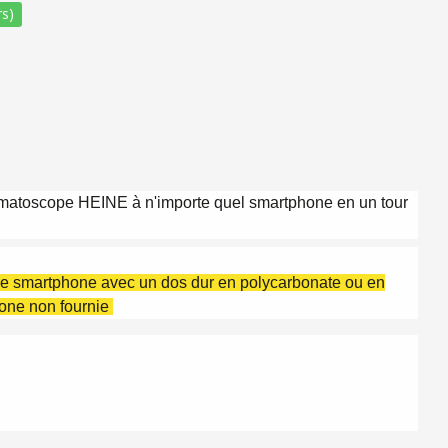
s)
matoscope HEINE à n'importe quel smartphone en un tour
re smartphone avec un dos dur en polycarbonate ou en
hone non fournie