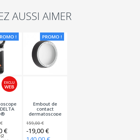
EZ AUSSI AIMER
ROMO !
PROMO !
oscope
Embout de
 DELTA
contact
0®
dermatoscope
Heine DELTA...
 €
159,00 €
0 €
-19,00 €
140,00 €