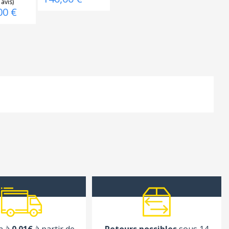
00 €
n à
0.01€
à partir de
Retours possibles
sous 14