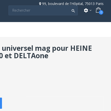
99, boulevard de l'Hôpital, 75013 Paris
settings

0
universel mag pour HEINE
0 et DELTAone