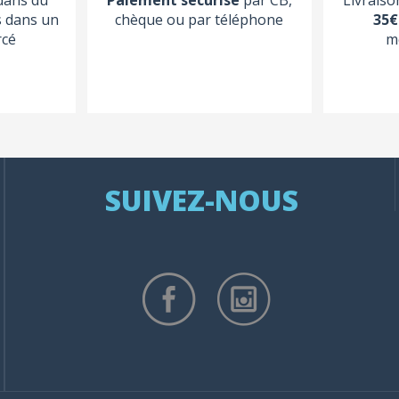
s dans un
chèque ou par téléphone
35€
rcé
m
SUIVEZ-NOUS