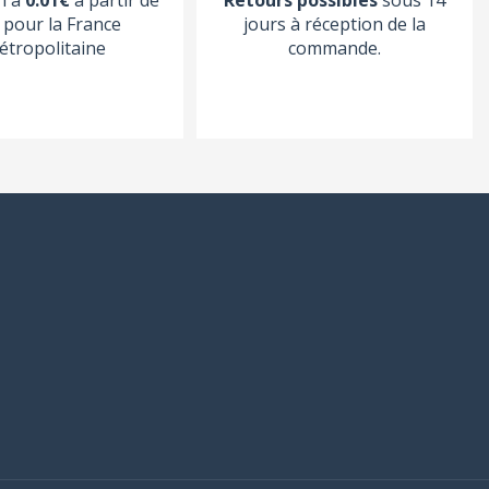
pour la France
jours à réception de la
étropolitaine
commande.
(1
avis)