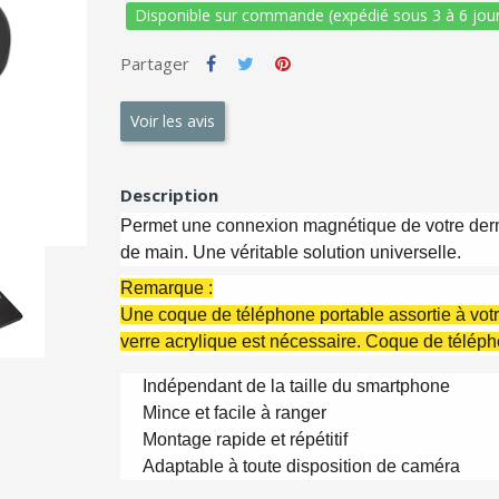
Disponible sur commande (expédié sous 3 à 6 jour
Partager
Voir les avis
Description
Permet une connexion magnétique de votre der
de main. Une véritable solution universelle.
Remarque :
Une coque de téléphone portable assortie à vot
verre acrylique est nécessaire. Coque de télép
Indépendant de la taille du smartphone
Mince et facile à ranger
Montage rapide et répétitif
Adaptable à toute disposition de caméra