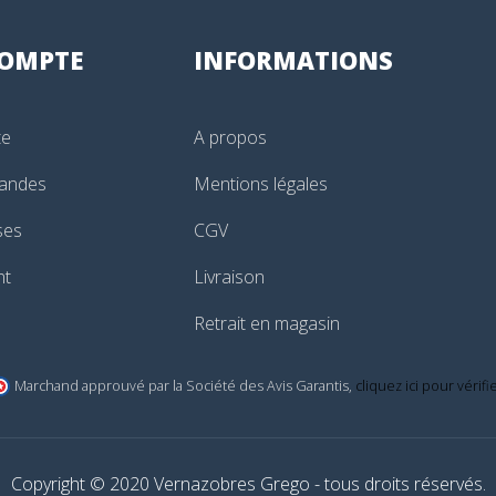
OMPTE
INFORMATIONS
te
A propos
andes
Mentions légales
ses
CGV
nt
Livraison
Retrait en magasin
Marchand approuvé par la Société des Avis Garantis,
cliquez ici pour vérifi
Copyright © 2020 Vernazobres Grego - tous droits réservés.