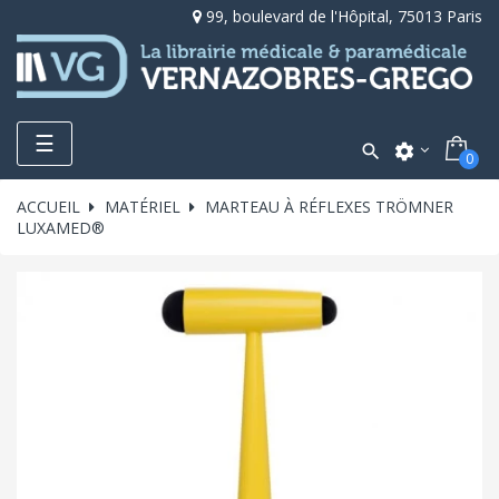
99, boulevard de l'Hôpital, 75013 Paris
Toggle
☰

settings
0
navigation
ACCUEIL
MATÉRIEL
MARTEAU À RÉFLEXES TRÖMNER
LUXAMED®