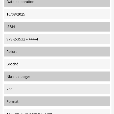
date de parution
10/08/2025
ISBN
978-2-35327-444-4
reliure
Broché
nbre de pages
256
format
16,0 cm × 24,0 cm × 1,2 cm