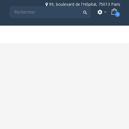
99, boulevard de l'Hôpital, 75013 Paris
settings

0