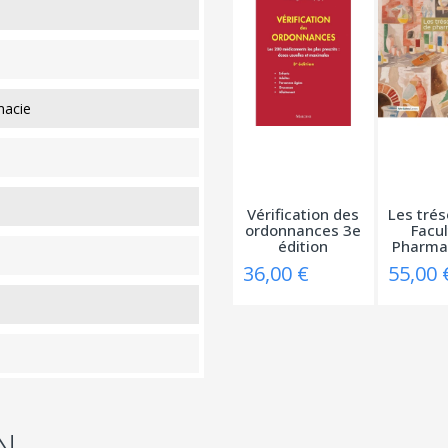
macie
Vérification des
Les trés
ordonnances 3e
Facul
édition
Pharmac
36,00 €
55,00 
N