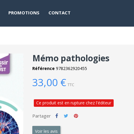
PROMOTIONS
CONTACT
Mémo pathologies
Référence
9782362920455
33,00 €
TTC
Ce produit est en rupture chez l'éditeur
Partager
Voir les avis